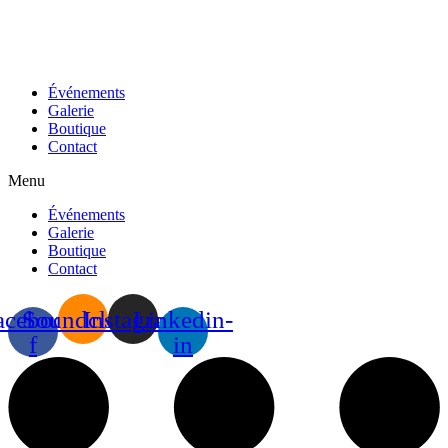
Événements
Galerie
Boutique
Contact
Menu
Événements
Galerie
Boutique
Contact
acebook-
Soundcloud
Instagram
Linkedin-
f
in