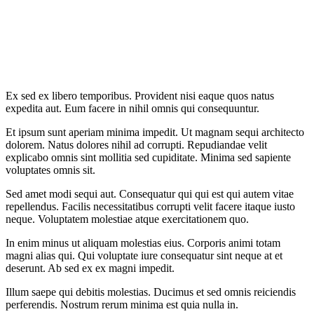
Ex sed ex libero temporibus. Provident nisi eaque quos natus
expedita aut. Eum facere in nihil omnis qui consequuntur.
Et ipsum sunt aperiam minima impedit. Ut magnam sequi architecto
dolorem. Natus dolores nihil ad corrupti. Repudiandae velit
explicabo omnis sint mollitia sed cupiditate. Minima sed sapiente
voluptates omnis sit.
Sed amet modi sequi aut. Consequatur qui qui est qui autem vitae
repellendus. Facilis necessitatibus corrupti velit facere itaque iusto
neque. Voluptatem molestiae atque exercitationem quo.
In enim minus ut aliquam molestias eius. Corporis animi totam
magni alias qui. Qui voluptate iure consequatur sint neque at et
deserunt. Ab sed ex ex magni impedit.
Illum saepe qui debitis molestias. Ducimus et sed omnis reiciendis
perferendis. Nostrum rerum minima est quia nulla in.