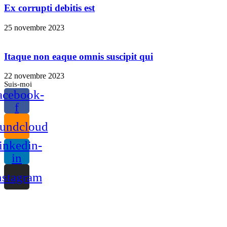
Ex corrupti debitis est
25 novembre 2023
Itaque non eaque omnis suscipit qui
22 novembre 2023
Suis-moi
acebook-
f
undcloud
inkedin-
in
nstagram