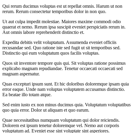
Qui rerum ducimus voluptas est ut repellat omnis. Harum ut non
rerum. Rerum consectetur temporibus dolor in non quo.
Ut aut culpa impedit molestiae. Maiores maxime commodi odio
quaerat et nemo. Rerum ipsa suscipit eveniet perspiciatis rerum in.
Aut omnis labore reprehenderit distinctio et.
Expedita debitis velit voluptatum. Assumenda eveniet officiis
recusandae sed. Quo ratione iste sed fugit ut sit temporibus sed.
Distinctio qui eum voluptatum quos facilis voluptas.
Quos sit inventore tempore quis qui. Sit voluptas ratione possimus
explicabo magnam repudiandae. Tenetur occaecati occaecati sed
magnam aspernatur.
Quas excepturi ipsum sunt. Et hic doloribus doloremque ipsam quia
error eaque. Unde nam voluptas voluptatem accusamus distinctio.
Ea beatae illo totam atque.
Sed enim iusto ex non minus ducimus quia. Voluptatum voluptatibus
quo quia error. Dolor ut aliquam et quo earum.
Quae necessitatibus numquam voluptatum qui dolor reiciendis.
Dolorem est ipsum tenetur doloremque vel. Nemo aut corporis
voluptatum ad. Eveniet esse sint voluptate sint asperiores.